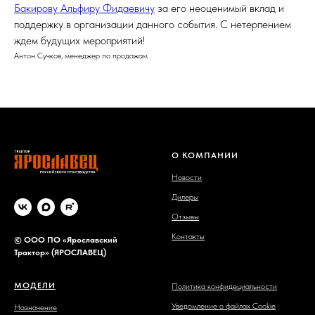
Бакирову Альфиру Фидаевичу
за его неоценимый вклад и
поддержку в организации данного события. С нетерпением
ждем будущих мероприятий!
Антон Сучков, менеджер по продажам
О КОМПАНИИ
Новости
Дилеры
Отзывы
Контакты
©
ООО ПО «Ярославский
Трактор» (ЯРОСЛАВЕЦ)
МОДЕЛИ
Политика конфидециальности
Уведомление о файлах Cookie
Назначение