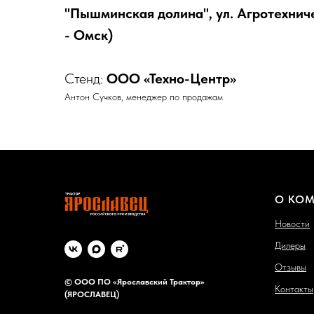
"Пышминская долина", ул. Агротехнич
- Омск)
Стенд:
ООО «Техно-Центр»
Антон Сучков, менеджер по продажам
О КО
Новости
Дилеры
Отзывы
©
ООО ПО «Ярославский Трактор»
Контакты
(ЯРОСЛАВЕЦ)